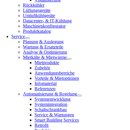
Rückkühler
Lüftungsgeräte
Umluftkühlgeräte
Datacenter- & IT-Kühlung
Maschinenkonfigurator
Produktkatalog
Service
Planung & Auslegung
Wartung & Ersatzteile
Analyse & Optimierung
Mietkälte & Mietwärme
Mietprodukte
Zubehör
Anwendungsbereiche
Vorteile & Mietoptionen
Infomaterial
Referenzen
Automatisierung & Regelung
Systementwicklung
Systemintegration
Schaltschrankbau
Service & Wartungen
Smart Building Services
Retrofit