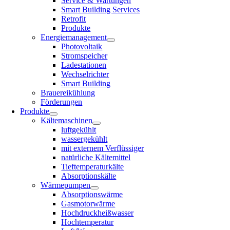
Service & Wartungen
Smart Building Services
Retrofit
Produkte
Energiemanagement
Photovoltaik
Stromspeicher
Ladestationen
Wechselrichter
Smart Building
Brauereikühlung
Förderungen
Produkte
Kältemaschinen
luftgekühlt
wassergekühlt
mit externem Verflüssiger
natürliche Kältemittel
Tieftemperaturkälte
Absorptionskälte
Wärmepumpen
Absorptionswärme
Gasmotorwärme
Hochdruckheißwasser
Hochtemperatur