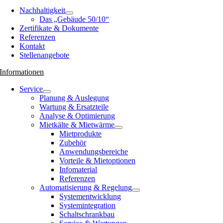
Nachhaltigkeit
Das „Gebäude 50/10“
Zertifikate & Dokumente
Referenzen
Kontakt
Stellenangebote
Informationen
Service
Planung & Auslegung
Wartung & Ersatzteile
Analyse & Optimierung
Mietkälte & Mietwärme
Mietprodukte
Zubehör
Anwendungsbereiche
Vorteile & Mietoptionen
Infomaterial
Referenzen
Automatisierung & Regelung
Systementwicklung
Systemintegration
Schaltschrankbau