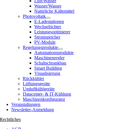
Luft/Wasser
Wasser/Wasser
Natürliche Kältemittel
Photovoltaik
E-Ladestationen
Wechselrichter
Leistungsoptimierer
Stromspeicher
PV-Module
Regelungsprodukte
Automationsprodukte
Maschinenregler
Schaltschrankbau
Smart Building
Visualisierung
Rückkühler
Lüftungsgeräte
Umluftkühlgeräte
Datacenter- & IT-Kühlung
Maschinenkonfigurator
Veranstaltungen
Newsletter-Anmeldung
Rechtliches