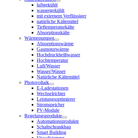
luftgekühlt
wassergekühlt
mit externem Verflüssiger
natürliche Kältemittel
Tieftemperaturkälte
Absorptionskälte
Wärmepumpen
Absorptionswärme
Gasmotorwärme
Hochdruckheißwasser
Hochtemperatur
Luft/Wasser
Wasser/Wasser
Natürliche Kältemittel
Photovoltaik
E-Ladestationen
Wechselrichter
Leistungsoptimierer
Stromspeicher
PV-Module
Regelungsprodukte
Automationsprodukte
Schaltschrankbau
Smart Building
Visualisierung