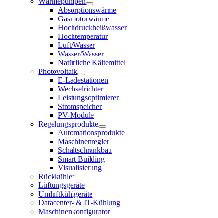
Wärmepumpen
Absorptionswärme
Gasmotorwärme
Hochdruckheißwasser
Hochtemperatur
Luft/Wasser
Wasser/Wasser
Natürliche Kältemittel
Photovoltaik
E-Ladestationen
Wechselrichter
Leistungsoptimierer
Stromspeicher
PV-Module
Regelungsprodukte
Automationsprodukte
Maschinenregler
Schaltschrankbau
Smart Building
Visualisierung
Rückkühler
Lüftungsgeräte
Umluftkühlgeräte
Datacenter- & IT-Kühlung
Maschinenkonfigurator