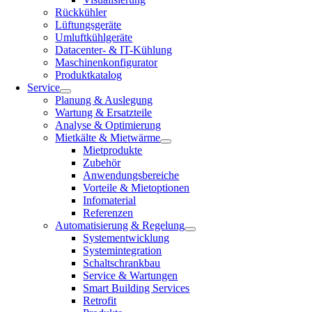
Rückkühler
Lüftungsgeräte
Umluftkühlgeräte
Datacenter- & IT-Kühlung
Maschinenkonfigurator
Produktkatalog
Service
Planung & Auslegung
Wartung & Ersatzteile
Analyse & Optimierung
Mietkälte & Mietwärme
Mietprodukte
Zubehör
Anwendungsbereiche
Vorteile & Mietoptionen
Infomaterial
Referenzen
Automatisierung & Regelung
Systementwicklung
Systemintegration
Schaltschrankbau
Service & Wartungen
Smart Building Services
Retrofit