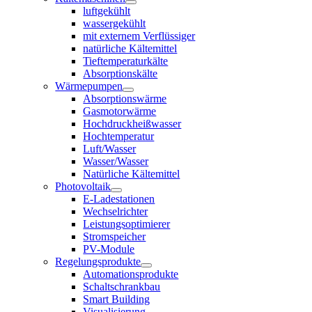
luftgekühlt
wassergekühlt
mit externem Verflüssiger
natürliche Kältemittel
Tieftemperaturkälte
Absorptionskälte
Wärmepumpen
Absorptionswärme
Gasmotorwärme
Hochdruckheißwasser
Hochtemperatur
Luft/Wasser
Wasser/Wasser
Natürliche Kältemittel
Photovoltaik
E-Ladestationen
Wechselrichter
Leistungsoptimierer
Stromspeicher
PV-Module
Regelungsprodukte
Automationsprodukte
Schaltschrankbau
Smart Building
Visualisierung