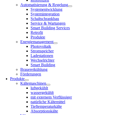
Referenzen
Automatisierung & Regelung
Systementwicklung
Systemintegration
Schaltschrankbau
Service & Wartungen
Smart Building Services
Retrofit
Produkte
Energiemanagement
Photovoltaik
Stromspeicher
Ladestationen
Wechselrichter
Smart Building
Brauereikühlung
Förderungen
Produkte
Kältemaschinen
luftgekühlt
wassergekühlt
mit externem Verflüssiger
natürliche Kältemittel
Tieftemperaturkälte
Absorptionskälte