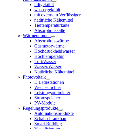
luftgekühlt
wassergekühlt
mit externem Verflüssiger
natürliche Kältemittel
Tieftemperaturkälte
Absorptionskälte
Wärmepumpen
Absorptionswärme
Gasmotorwärme
Hochdruckheißwasser
Hochtemperatur
Luft/Wasser
Wasser/Wasser
Natürliche Kältemittel
Photovoltaik
E-Ladestationen
Wechselrichter
Leistungsoptimierer
Stromspeicher
PV-Module
Regelungsprodukte
Automationsprodukte
Schaltschrankbau
Smart Building
Visualisierung