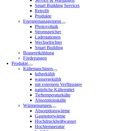
Service & Wartungen
Smart Building Services
Retrofit
Produkte
Energiemanagement
Photovoltaik
Stromspeicher
Ladestationen
Wechselrichter
Smart Building
Brauereikühlung
Förderungen
Produkte
Kältemaschinen
luftgekühlt
wassergekühlt
mit externem Verflüssiger
natürliche Kältemittel
Tieftemperaturkälte
Absorptionskälte
Wärmepumpen
Absorptionswärme
Gasmotorwärme
Hochdruckheißwasser
Hochtemperatur