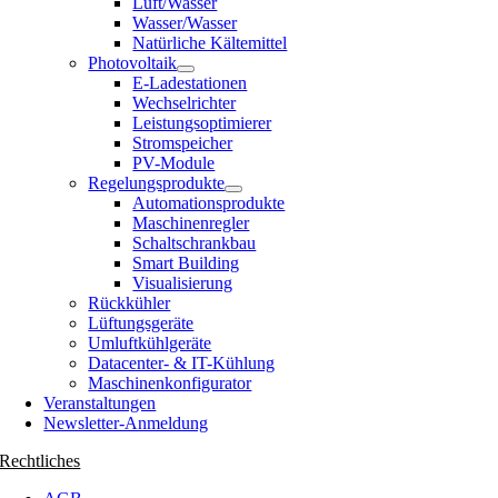
Luft/Wasser
Wasser/Wasser
Natürliche Kältemittel
Photovoltaik
E-Ladestationen
Wechselrichter
Leistungsoptimierer
Stromspeicher
PV-Module
Regelungsprodukte
Automationsprodukte
Maschinenregler
Schaltschrankbau
Smart Building
Visualisierung
Rückkühler
Lüftungsgeräte
Umluftkühlgeräte
Datacenter- & IT-Kühlung
Maschinenkonfigurator
Veranstaltungen
Newsletter-Anmeldung
Rechtliches