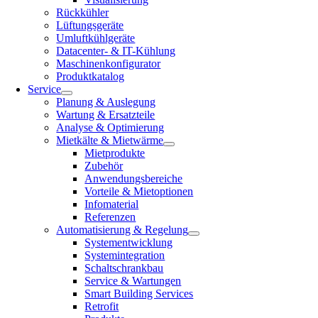
Rückkühler
Lüftungsgeräte
Umluftkühlgeräte
Datacenter- & IT-Kühlung
Maschinenkonfigurator
Produktkatalog
Service
Planung & Auslegung
Wartung & Ersatzteile
Analyse & Optimierung
Mietkälte & Mietwärme
Mietprodukte
Zubehör
Anwendungsbereiche
Vorteile & Mietoptionen
Infomaterial
Referenzen
Automatisierung & Regelung
Systementwicklung
Systemintegration
Schaltschrankbau
Service & Wartungen
Smart Building Services
Retrofit