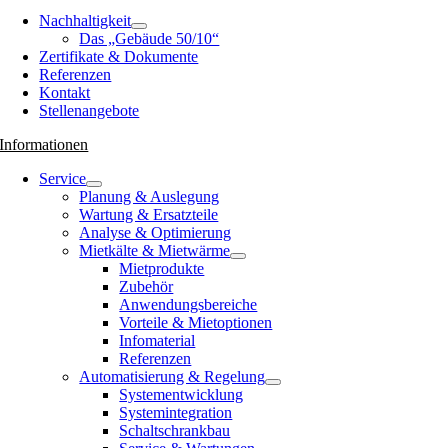
Nachhaltigkeit
Das „Gebäude 50/10“
Zertifikate & Dokumente
Referenzen
Kontakt
Stellenangebote
Informationen
Service
Planung & Auslegung
Wartung & Ersatzteile
Analyse & Optimierung
Mietkälte & Mietwärme
Mietprodukte
Zubehör
Anwendungsbereiche
Vorteile & Mietoptionen
Infomaterial
Referenzen
Automatisierung & Regelung
Systementwicklung
Systemintegration
Schaltschrankbau